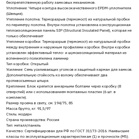
беспрепятственную работу замковых механизмов.
Уплотнение: Четыре контура высококачественного EPDM-уплотнителя
(Швеция).
Утепление полотна: Терморазрыв (термомост) из натуральной пробки
по периметру полотна. Внутри полотна установлена конструкционная
теплоизоляционная панель SIP (Structural Insulated Panel), которая не
только обеспечивает
Утепление коробки: Терморазрыв (термомост) из натуральной пробки
между внутренним и наружным профилями коробки. Внутри коробки
установлен эффективный тепло- и шумоизоляционный материал из
вспененного полиэтилена ламинир
Тип коробки: Открытый
Усиление: Семь усиливающих уголков и защитный карман для замков.
Дополнительную стойкость ко взлому обеспечивают два
противосъемных штыря.
Крепление: Блок крепится анкерными болтами через коробку (8
отверстий) или с использованием монтажных пластин (6 шт. в
комплекте).
Размер проема в свету, см: 194/75, 85
Масса брутто, кг: 91,5/97
Стиль: модерн
Страна производства: Россия
Тип: металл/панель
Качество: Сертифицирован для РФ по ГОСТ 31173-2016. Наивысшие
классы по эксплуатационным характеристикам (1) и прочности (М5).