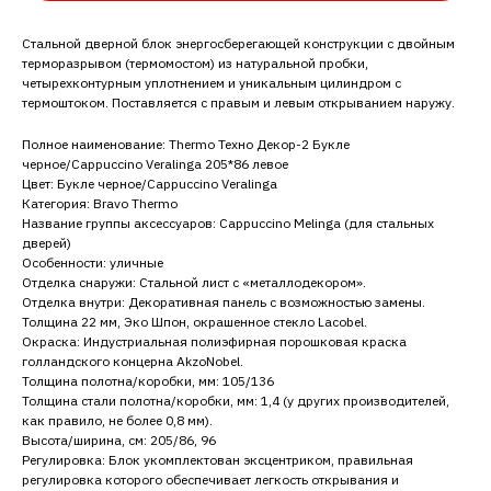
Стальной дверной блок энергосберегающей конструкции с двойным
терморазрывом (термомостом) из натуральной пробки,
четырехконтурным уплотнением и уникальным цилиндром с
термоштоком. Поставляется с правым и левым открыванием наружу.
Полное наименование: Thermo Техно Декор-2 Букле
черное/Cappuccino Veralinga 205*86 левое
Цвет: Букле черное/Cappuccino Veralinga
Категория: Bravo Thermo
Название группы аксессуаров: Cappuccino Melinga (для стальных
дверей)
Особенности: уличные
Отделка снаружи: Стальной лист с «металлодекором».
Отделка внутри: Декоративная панель с возможностью замены.
Толщина 22 мм, Эко Шпон, окрашенное стекло Lacobel.
Окраска: Индустриальная полиэфирная порошковая краска
голландского концерна AkzoNobel.
Толщина полотна/коробки, мм: 105/136
Толщина стали полотна/коробки, мм: 1,4 (у других производителей,
как правило, не более 0,8 мм).
Высота/ширина, см: 205/86, 96
Регулировка: Блок укомплектован эксцентриком, правильная
регулировка которого обеспечивает легкость открывания и