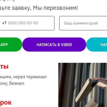
вьте заявку, Мы перезвоним!
+7
SAPP
НАПИСАТЬ В VIBER
НА
аты
ными, через терминал
ону, безнал.
срок