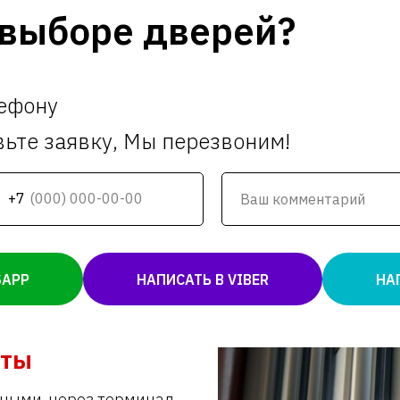
выборе дверей?
лефону
вьте заявку, Мы перезвоним!
+7
SAPP
НАПИСАТЬ В VIBER
НА
аты
ными, через терминал