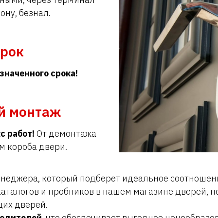
ону, безнал.
срок
значенного срока!
й монтаж
с работ!
От демонтажа
м короба двери.
еджера, который подберет идеальное соотношени
аталогов и пробников в нашем магазине дверей, п
щих дверей.
водителей
, что обеспечивает выгодное ценообразо