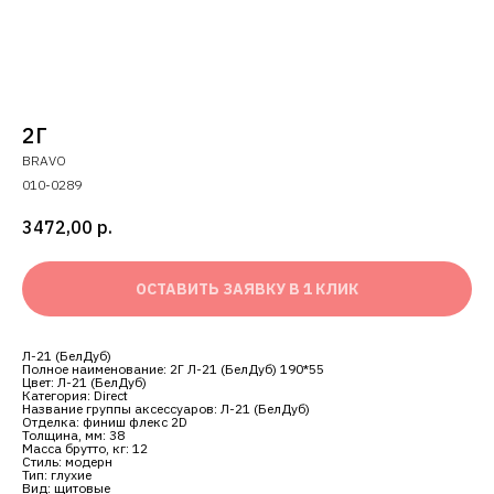
2Г
BRAVO
010-0289
3472,00
р.
ОСТАВИТЬ ЗАЯВКУ В 1 КЛИК
Л-21 (БелДуб)
Полное наименование: 2Г Л-21 (БелДуб) 190*55
Цвет: Л-21 (БелДуб)
Категория: Direct
Название группы аксессуаров: Л-21 (БелДуб)
Отделка: финиш флекс 2D
Толщина, мм: 38
Масса брутто, кг: 12
Стиль: модерн
Тип: глухие
Вид: щитовые