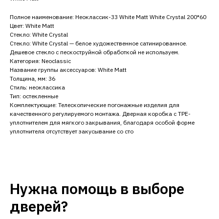
Полное наименование: Неоклассик-33 White Matt White Сrystal 200*60
Цвет: White Matt
Стекло: White Сrystal
Стекло: White Сrystal — белое художественное сатинированное.
Дешевое стекло с пескоструйной обработкой не используем.
Категория: Neoclassic
Название группы аксессуаров: White Matt
Толщина, мм: 36
Стиль: неоклассика
Тип: остекленные
Комплектующие: Телескопические погонажные изделия для
качественного регулируемого монтажа. Дверная коробка с TPE-
уплотнителем для мягкого закрывания, благодаря особой форме
уплотнителя отсутствует закусывание со сто
Нужна помощь в выборе
дверей?