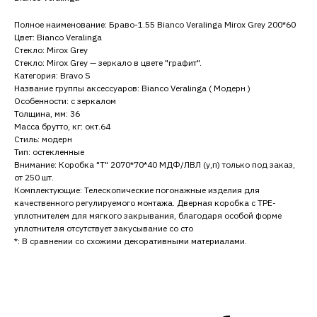
Полное наименование: Браво-1.55 Bianco Veralinga Mirox Grey 200*60
Цвет: Bianco Veralinga
Стекло: Mirox Grey
Стекло: Mirox Grey — зеркало в цвете "графит".
Категория: Bravo S
Название группы аксессуаров: Bianco Veralinga ( Модерн )
Особенности: с зеркалом
Толщина, мм: 36
Масса брутто, кг: окт.64
Стиль: модерн
Тип: остекленные
Внимание: Коробка "Т" 2070*70*40 МДФ/ЛВЛ (у,п) только под заказ,
от 250 шт.
Комплектующие: Телескопические погонажные изделия для
качественного регулируемого монтажа. Дверная коробка с TPE-
уплотнителем для мягкого закрывания, благодаря особой форме
уплотнителя отсутствует закусывание со сто
*: В сравнении со схожими декоративными материалами.